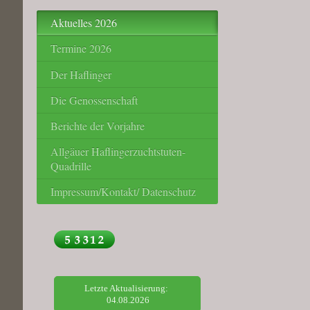
Aktuelles 2026
Termine 2026
Der Haflinger
Die Genossenschaft
Berichte der Vorjahre
Allgäuer Haflingerzuchtstuten-
Quadrille
Impressum/Kontakt/ Datenschutz
Letzte Aktualisierung:
04.08.2026